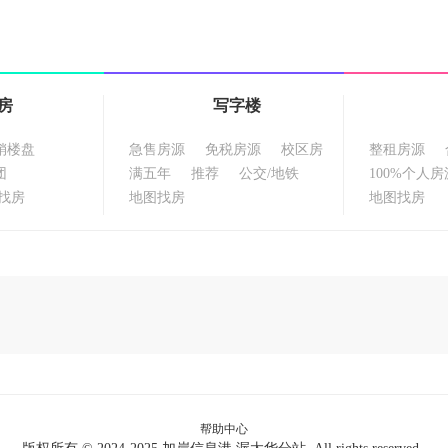
房
写字楼
销楼盘
急售房源
免税房源
校区房
整租房源
团
满五年
推荐
公交/地铁
100%个人房
找房
地图找房
地图找房
帮助中心