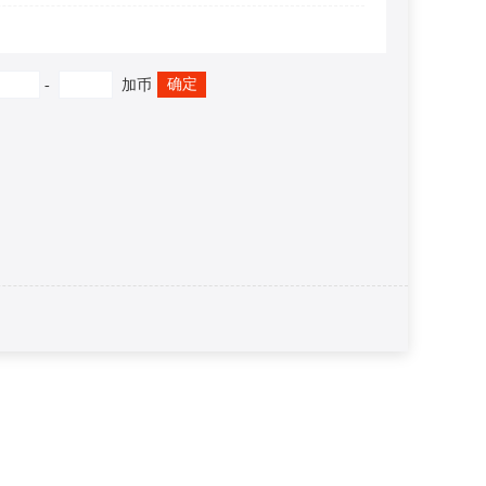
确定
-
加币