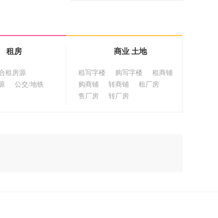
租房
商业 土地
合租房源
租写字楼
购写字楼
租商铺
源
公交/地铁
购商铺
转商铺
租厂房
售厂房
转厂房