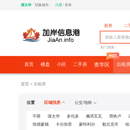
渥太华
「
切换城市
」
注册
/
登录
新房
二
商铺
车
中介公司
热门搜索：
首页
楼盘
小区
二手房
查学区
出租
首页
>
出租房
位置
区域找房
公交/地铁
不限
渥太华
多伦多
佩塔瓦瓦
滑铁卢
埃德蒙顿
卡尔加里
蒙特利尔
魁北克市
哈