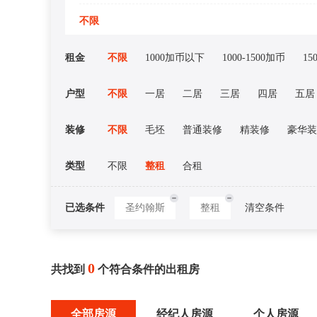
不限
租金
不限
1000加币以下
1000-1500加币
15
户型
不限
一居
二居
三居
四居
五居
装修
不限
毛坯
普通装修
精装修
豪华装
类型
不限
整租
合租
已选条件
圣约翰斯
整租
清空条件
0
共找到
个符合条件的出租房
全部房源
经纪人房源
个人房源