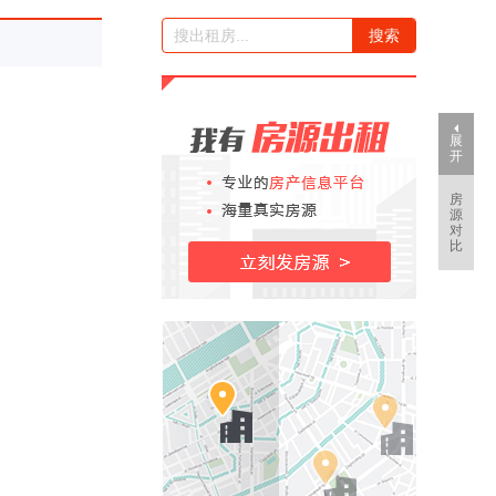
展
开
房
源
对
比