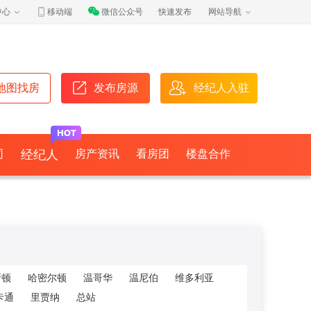
中心
移动端
微信公众号
快速发布
网站导航
地图找房
发布房源
经纪人入驻
司
经纪人
房产资讯
看房团
楼盘合作
斯顿
哈密尔顿
温哥华
温尼伯
维多利亚
卡通
里贾纳
总站