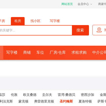
网站首页
会员中心
商家
手房
租房
找小区
写字楼
位
厂房/仓库
求租求购
经济人
房
写字楼
商铺
车位
厂房/仓库
求租求购
中介公
温莎
伦敦
欧文桑德
圭尔夫
雷湾/桑德贝
密西沙加
金
利法克斯
蒙克顿
弗雷德里克顿
圣约翰斯
夏洛特顿
萨斯