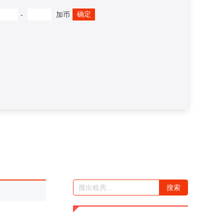
确定
-
加币