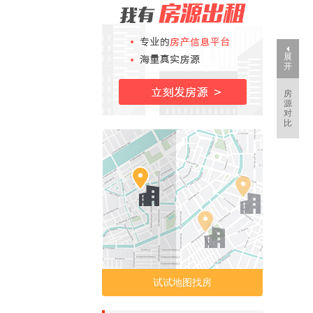
展
开
房
源
对
比
试试地图找房