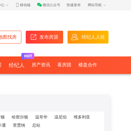
中心
移动端
微信公众号
快速发布
网站导航
地图找房
发布房源
经纪人入驻
司
经纪人
房产资讯
看房团
楼盘合作
斯顿
哈密尔顿
温哥华
温尼伯
维多利亚
卡通
里贾纳
总站