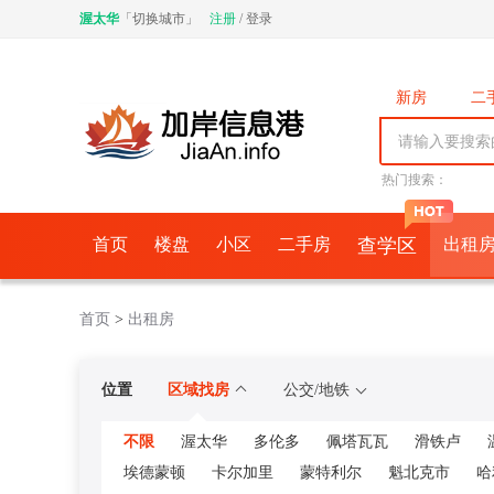
渥太华
「
切换城市
」
注册
/
登录
新房
二
商铺
车
中介公司
热门搜索：
首页
楼盘
小区
二手房
查学区
出租
首页
>
出租房
位置
区域找房
公交/地铁
不限
渥太华
多伦多
佩塔瓦瓦
滑铁卢
埃德蒙顿
卡尔加里
蒙特利尔
魁北克市
哈