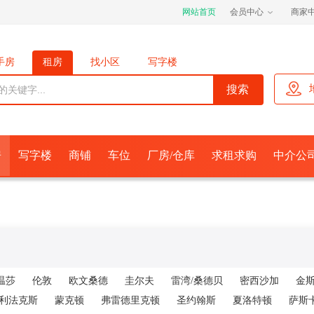
网站首页
会员中心
商家
手房
租房
找小区
写字楼
位
厂房/仓库
求租求购
经济人
房
写字楼
商铺
车位
厂房/仓库
求租求购
中介公
温莎
伦敦
欧文桑德
圭尔夫
雷湾/桑德贝
密西沙加
金
利法克斯
蒙克顿
弗雷德里克顿
圣约翰斯
夏洛特顿
萨斯