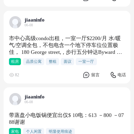
jiaaninfo
06-08
市中心高级condo出租，一室一厅$2200/月 水/暖
气/空调全包，不包电含一个地下停车位位置极
佳， 180 George street, , 步行五分钟达Byward Mar
ket,， 渥太华大学, Rideau Centre生活交通便利：
租房
品质公寓
整租
面议
一室一厅
一楼Mentro,生鲜超市，周围餐厅商场无数，公共
交通便利公寓配备： 24小时安保，健身房，游泳
82
留言
电话
池，娱乐室，BBQ露台房间：干净明亮，木地
板，电器全新。不包含家具随时入住，不吸烟 不
带宠物欢迎爱干净 爱惜房子的朋友租房短信联
jiaaninfo
系： 613 9862566
06-08
带蒸盘小电饭锅便宜出仅$ 10电：613 －800 －07
88谢谢
家电
个人闲置
明显使用痕迹