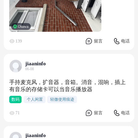
Ottawa
139
留言
电话
jiaaninfo
06-08
手持麦克风，扩音器，音箱。消音，混响，插上
有音乐的存储卡可以当音乐播放器
数码
个人闲置
轻微使用痕迹
71
留言
电话
jiaaninfo