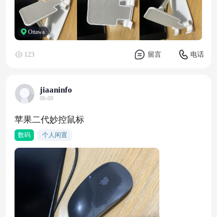
Ottawa
123
留言
电话
jiaaninfo
06-08
苹果二代妙控鼠标
数码
个人闲置