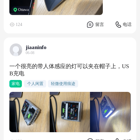
Ottawa
124
留言
电话
jiaaninfo
06-08
一个很亮的带人体感应的灯可以夹在帽子上，US
B充电
家电
个人闲置
轻微使用痕迹