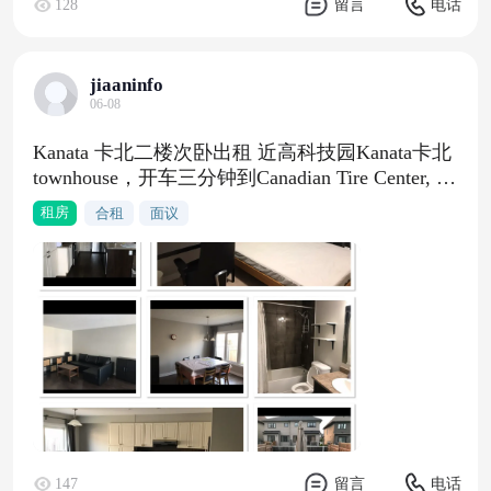
128
留言
电话
jiaaninfo
06-08
Kanata 卡北二楼次卧出租 近高科技园Kanata卡北
townhouse，开车三分钟到Canadian Tire Center, Ta
nger Outlets，10分钟到科技园区,九龙超市和T&a
租房
合租
面议
mp;T KANATA.开车五分钟内到Kanata Centrum S
hopping Centre，Walmart，Loblaws，Farm Boy，
Costco,Food basics.开车两分钟到 highway 417Earl
of March/All Saints HS/Kanata Highlands PS学区二
楼次卧，IKEA queen size bed，IKEA desk,转椅，
室外车位厨房共用，2个冰箱,提供微波炉欢迎无
宠物，不吸烟， 作息规律的单身人士(coop or 上
班族)1月1日可入住，水电网全包，免费停车，房
租面谈现出租次卧( 朝南），和另一位租客共用洗
手间，一楼还有一个公用卫生间,basement finishe
d。有意者微信 Arcadiaka24
147
留言
电话