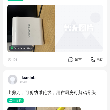
5 Bethune Way
121
留言
电话
jiaaninfo
06-08
出剪刀，可剪纺维伦线，用在厨房可剪鸡骨头
二手设备