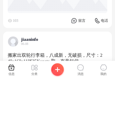
103
留言
电话
jiaaninfo
06-08
搬家出双轮行李箱，八成新，无破损，尺寸：2
4”x16”x11”$35Kanata 取，有意短信
服装鞋包
个人闲置
轻微使用痕迹
信息
分类
消息
我的
×
×
请使用拨打
已获取联系方式，请尽快拨打
我们将为您使用虚拟号码拨出
温馨提示，您可截图保存联系方式到相册
此号码将在
秒
后失效，请尽快拨打