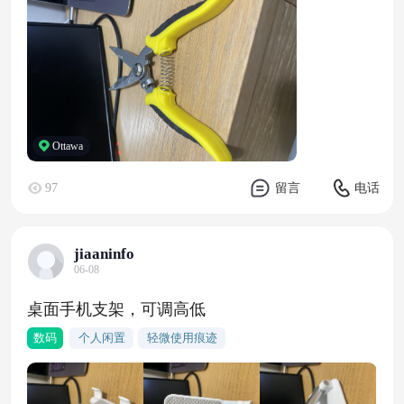
Ottawa
97
留言
电话
jiaaninfo
06-08
桌面手机支架，可调高低
数码
个人闲置
轻微使用痕迹