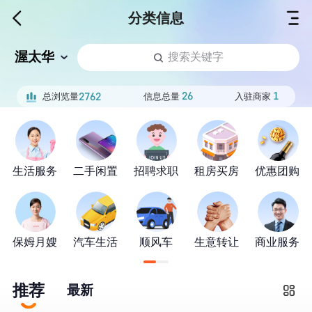
分类信息
渥太华
搜索关键字
26
1
总浏览量
信息总量
入驻商家
2762
生活服务
二手闲置
招聘求职
租房买房
优惠团购
保姆月嫂
汽车生活
顺风车
生意转让
商业服务
推荐
最新