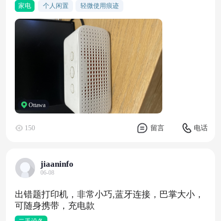
家电
个人闲置
轻微使用痕迹
Ottawa
150
留言
电话
jiaaninfo
06-08
出错题打印机，非常小巧,蓝牙连接，巴掌大小，
可随身携带，充电款