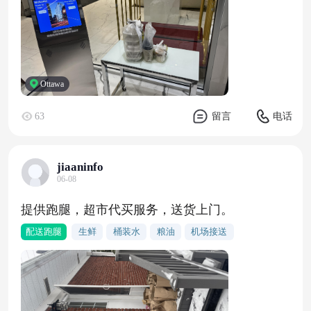
Ottawa
63
留言
电话
jiaaninfo
06-08
提供跑腿，超市代买服务，送货上门。
配送跑腿
生鲜
桶装水
粮油
机场接送