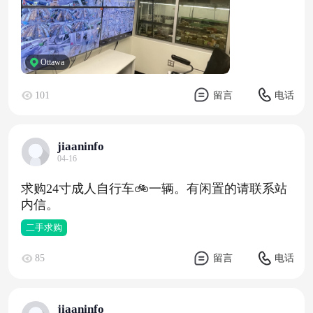
Ottawa
101
留言
电话
jiaaninfo
04-16
求购24寸成人自行车🚲一辆。有闲置的请联系站
内信。
二手求购
85
留言
电话
jiaaninfo