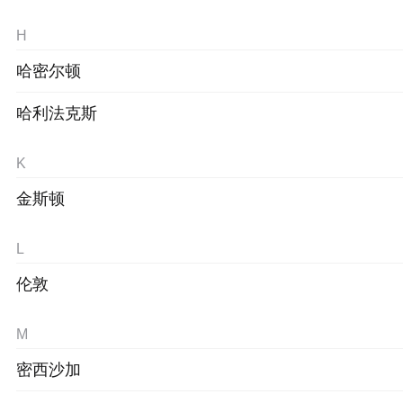
H
哈密尔顿
哈利法克斯
K
金斯顿
L
伦敦
M
密西沙加