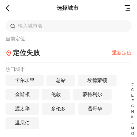
选择城市
当前定位
定位失败
重新定位
热门城市
卡尔加里
总站
埃德蒙顿
#
C
金斯顿
伦敦
蒙特利尔
E
F
G
渥太华
多伦多
温哥华
H
K
温尼伯
L
M
O