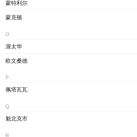
蒙特利尔
蒙克顿
O
渥太华
欧文桑德
P
佩塔瓦瓦
Q
魁北克市
R