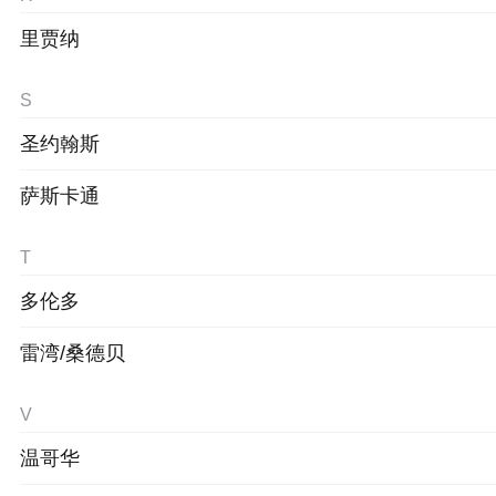
里贾纳
S
圣约翰斯
萨斯卡通
T
多伦多
雷湾/桑德贝
V
温哥华