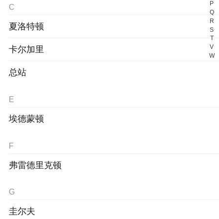
P
C
Q
R
夏洛特顿
S
T
V
卡尔加里
W
总站
E
埃德蒙顿
F
弗雷德里克顿
G
圭尔夫