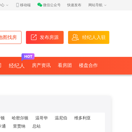
中心
移动端
微信公众号
快速发布
网站导航
地图找房
发布房源
经纪人入驻
司
经纪人
房产资讯
看房团
楼盘合作
斯顿
哈密尔顿
温哥华
温尼伯
维多利亚
卡通
里贾纳
总站