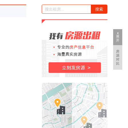
展
开
房
源
对
比