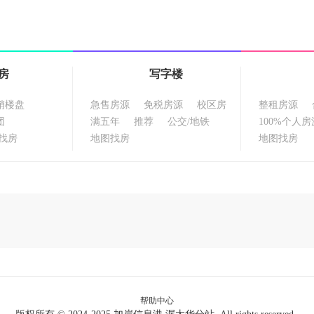
房
写字楼
销楼盘
急售房源
免税房源
校区房
整租房源
团
满五年
推荐
公交/地铁
100%个人房
找房
地图找房
地图找房
帮助中心