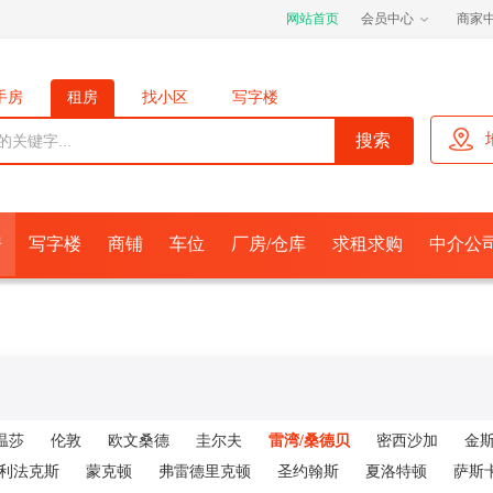
网站首页
会员中心
商家
手房
租房
找小区
写字楼
位
厂房/仓库
求租求购
经济人
房
写字楼
商铺
车位
厂房/仓库
求租求购
中介公
温莎
伦敦
欧文桑德
圭尔夫
雷湾/桑德贝
密西沙加
金
利法克斯
蒙克顿
弗雷德里克顿
圣约翰斯
夏洛特顿
萨斯