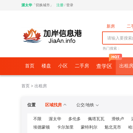
渥太华
「
切换城市
」
注册
/
登录
新房
二
商铺
车
中介公司
热门搜索：
首页
楼盘
小区
二手房
查学区
出租
首页
>
出租房
位置
区域找房
公交/地铁
不限
渥太华
多伦多
佩塔瓦瓦
滑铁卢
埃德蒙顿
卡尔加里
蒙特利尔
魁北克市
哈