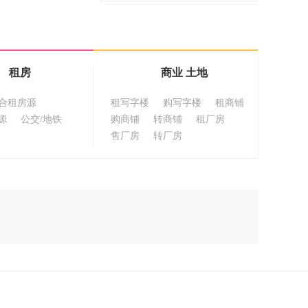
租房
商业 土地
合租房源
租写字楼
购写字楼
租商铺
源
公交/地铁
购商铺
转商铺
租厂房
售厂房
转厂房