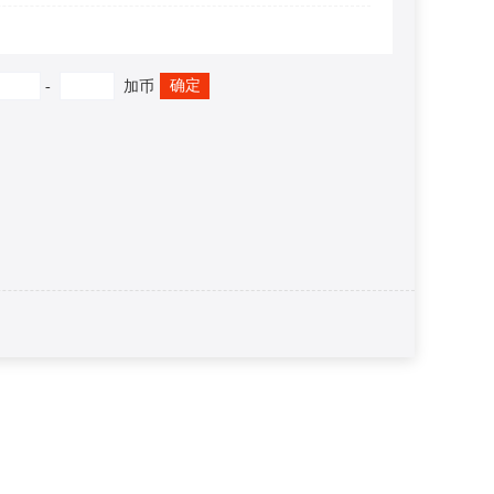
确定
-
加币