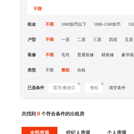
不限
租金
不限
1000加币以下
1000-1500加币
15
户型
不限
一居
二居
三居
四居
五居
装修
不限
毛坯
普通装修
精装修
豪华装
类型
不限
整租
合租
已选条件
雷湾/桑德贝
整租
清空条件
0
共找到
个符合条件的出租房
全部房源
经纪人房源
个人房源