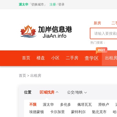
渥太华
「
切换城市
」
注册
/
登录
新房
二
商铺
车
中介公司
热门搜索：
首页
楼盘
小区
二手房
查学区
出租
首页
>
出租房
位置
区域找房
公交/地铁
不限
渥太华
多伦多
佩塔瓦瓦
滑铁卢
埃德蒙顿
卡尔加里
蒙特利尔
魁北克市
哈