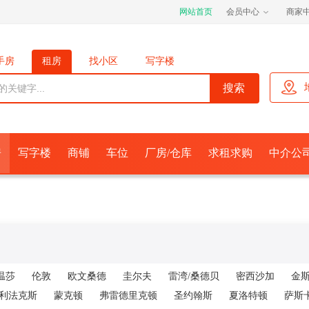
网站首页
会员中心
商家
手房
租房
找小区
写字楼
位
厂房/仓库
求租求购
经济人
房
写字楼
商铺
车位
厂房/仓库
求租求购
中介公
温莎
伦敦
欧文桑德
圭尔夫
雷湾/桑德贝
密西沙加
金
利法克斯
蒙克顿
弗雷德里克顿
圣约翰斯
夏洛特顿
萨斯