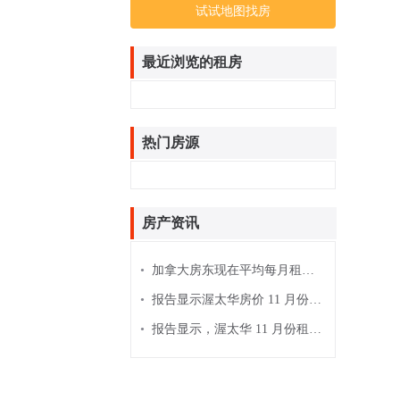
试试地图找房
最近浏览的租房
热门房源
房产资讯
•
加拿大房东现在平均每月租金为 2,185 美元
•
报告显示渥太华房价 11 月份上涨 4.6％
•
报告显示，渥太华 11 月份租金价格下跌 3％