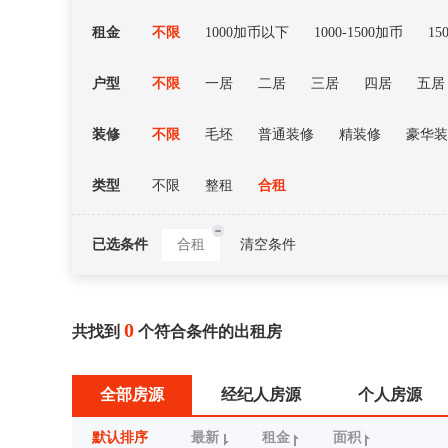
租金
不限
1000加币以下
1000-1500加币
15
户型
不限
一居
二居
三居
四居
五居
装修
不限
毛坯
普通装修
精装修
豪华装
类型
不限
整租
合租
已选条件
合租
清空条件
0
共找到
个符合条件的出租房
全部房源
经纪人房源
个人房源
默认排序
最新
租金
面积