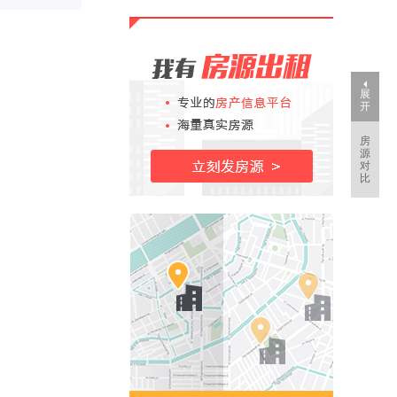
展
开
房
源
对
比