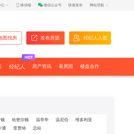
中心
移动端
微信公众号
快速发布
网站导航
地图找房
发布房源
经纪人入驻
司
经纪人
房产资讯
看房团
楼盘合作
斯顿
哈密尔顿
温哥华
温尼伯
维多利亚
卡通
里贾纳
总站