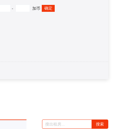
确定
-
加币