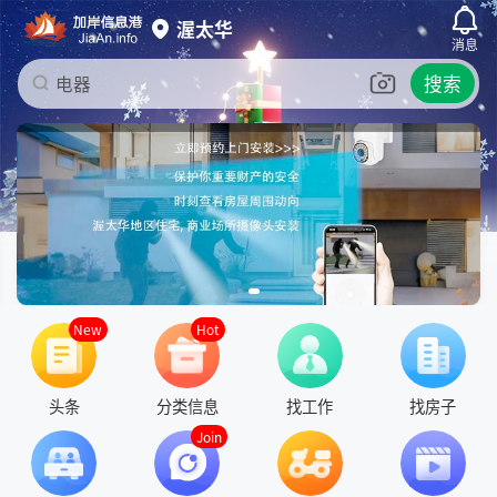
渥太华
渥太华
电器
自行车
消息
工作
搜索
电器
工作
New
Hot
头条
分类信息
找工作
找房子
Join