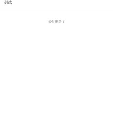
测试
没有更多了
×
×
请使用拨打
已获取联系方式，请尽快拨打
设置支付密码
需支付
我们将为您使用虚拟号码拨出
温馨提示，您可截图保存联系方式到相册
$
请设置6位数字密码确认支付
支付时间:
0
:
0
:
0
此号码将在
秒
后失效，请尽快拨打
立即拨打
·避免使用连续或重复数字，类似“123456”“112233”
立即拨打
·避免使用手机号、证件号中的连续数字
联系我时，请说是在
加岸
上看到的，谢谢！
联系我时，请说是在
加岸
上看到的，谢谢！
确认并支付
立即付款