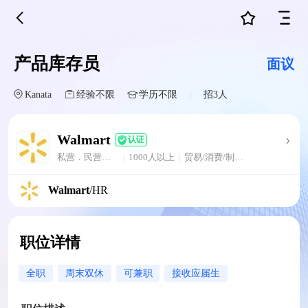
产品库存员
面议
Kanata
经验不限
学历不限
招3人
|
Walmart
认证
私营．民营企业
1000人以上
贸易/消费/制造/营运/批发/零售
|
|
Walmart
/HR
职位详情
全职
周末双休
可兼职
接收应届生