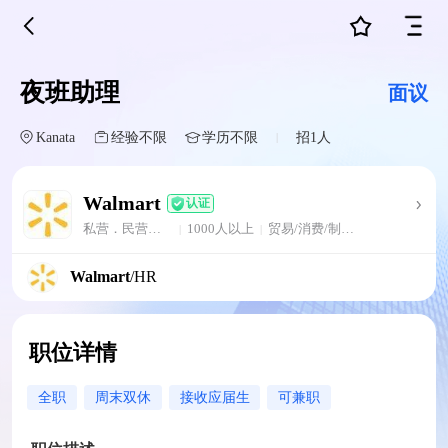
夜班助理
面议
Kanata
经验不限
学历不限
招1人
|
Walmart
认证
私营．民营企业
1000人以上
贸易/消费/制造/营运/批发/零售
|
|
Walmart
/HR
职位详情
全职
周末双休
接收应届生
可兼职